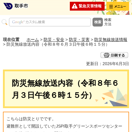
メニュー
緊急災害情報
検索
方法
現在位置
ホーム
>
防災・安全
>
防災・災害
>
防災無線放送情報
> 防災無線放送内容（令和８年６月３日午後６時１５分）
更新日：2026年6月3日
防災無線放送内容（令和８年６
月３日午後６時１５分）
こちらは防災とりでです。
避難所として開設していたJSPI取手グリーンスポーツセンター