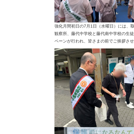
強化月間初日の7月1日（水曜日）には、
観察所、藤代中学校と藤代南中学校の生徒
ペーンが行われ、皆さまの前でご挨拶させ