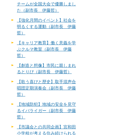
チームが全国大会で優勝しまし
た（副市長 伊藤哲）
【強化月間のイベント】社会を
明るくする運動（副市長 伊藤
哲）
【キャリア教育】働く意義を学
ぶクルマ教室（副市長 伊藤
哲）
【創造と想像】市民に親しまれ
るとりび（副市長 伊藤哲）
【歌う喜びと歴史】取手混声合
唱団定期演奏会（副市長 伊藤
哲）
【地域防犯】地域の安全を見守
るイバライガー（副市長 伊藤
哲）
【市議会との共同企画】宮和田
小学校が考える住み続けられる