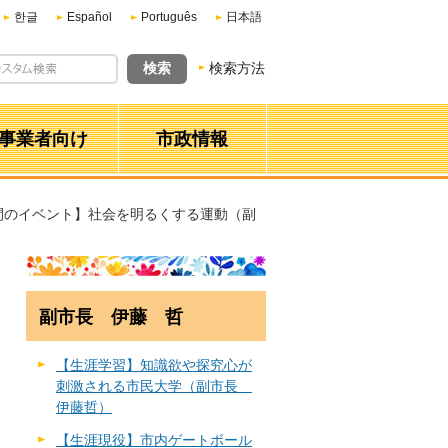
한글
Español
Português
日本語
検索方法
事業者向け
市政情報
間のイベント】社会を明るくする運動（副
副市長 伊藤 哲
【生涯学習】知識欲や探究心が
刺激される市民大学（副市長
伊藤哲）
【生涯現役】市内ゲートボール