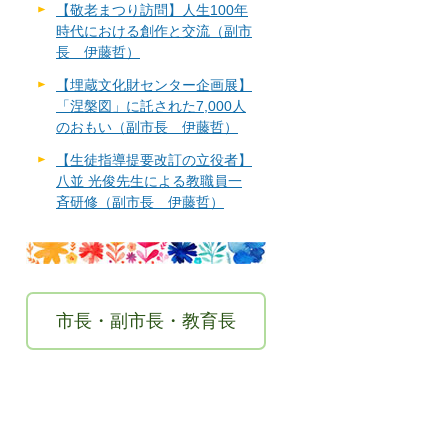
【敬老まつり訪問】人生100年
時代における創作と交流（副市
長 伊藤哲）
【埋蔵文化財センター企画展】
「涅槃図」に託された7,000人
のおもい（副市長 伊藤哲）
【生徒指導提要改訂の立役者】
八並 光俊先生による教職員一
斉研修（副市長 伊藤哲）
市長・副市長・教育長