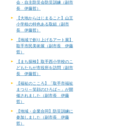
会・自主防災会防災訓練（副市
長 伊藤哲）
【大地からはじまること】山王
小学校の特色ある取組（副市
長 伊藤哲）
【地域で創り上げるアート展】
取手市民美術展（副市長 伊藤
哲）
【まち探検】取手西小学校のこ
どもたちが市役所を訪問（副市
長 伊藤哲）
【福祉のこころ】「取手市福祉
まつり～笑顔のひろば～」が開
催されました（副市長 伊藤
哲）
【地域・企業合同】防災訓練に
参加しました（副市長 伊藤
哲）