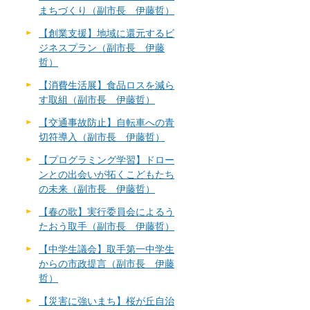
まちづくり（副市長 伊藤哲）
【創業支援】地域に還元するビ
ジネスプラン（副市長 伊藤
哲）
【消費生活展】食品ロスを減ら
す取組（副市長 伊藤哲）
【交通事故防止】自転車への青
切符導入（副市長 伊藤哲）
【プログラミング学習】ドロー
ンとの出会いが拓くこどもたち
の未来（副市長 伊藤哲）
【春の歌】実行委員会によるう
たおう取手（副市長 伊藤哲）
【中学生議会】取手第一中学生
からの市政提言（副市長 伊藤
哲）
【災害に強いまち】桜が丘自治