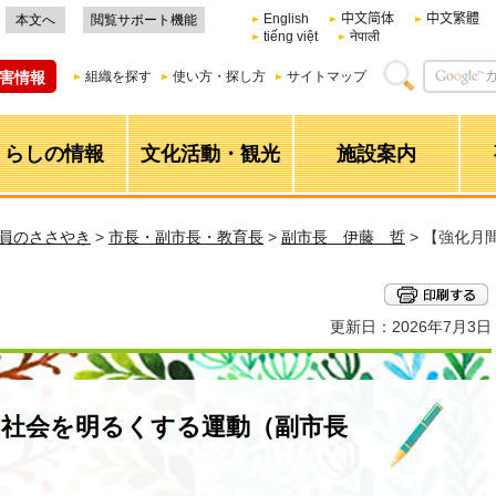
English
中文简体
中文繁體
本文へ
閲覧サポート機能
tiếng việt
नेपाली
害情報
組織を探す
使い方・探し方
サイトマップ
くらしの情報
文化活動・観光
施設案内
職員のささやき
>
市長・副市長・教育長
>
副市長 伊藤 哲
> 【強化月
更新日：2026年7月3日
】社会を明るくする運動（副市長