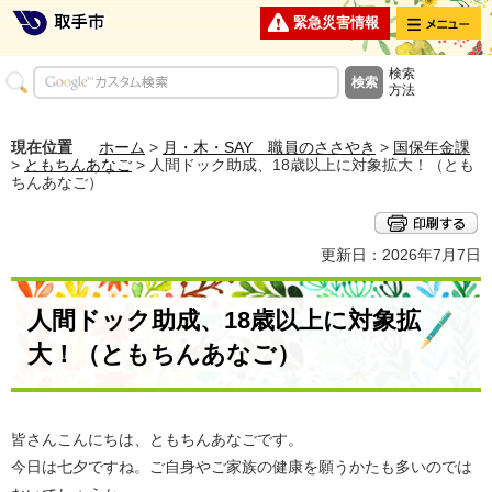
メニュー
緊急災害情報
検索
方法
現在位置
ホーム
>
月・木・SAY 職員のささやき
>
国保年金課
>
ともちんあなご
> 人間ドック助成、18歳以上に対象拡大！（とも
ちんあなご）
更新日：2026年7月7日
人間ドック助成、18歳以上に対象拡
大！（ともちんあなご）
皆さんこんにちは、ともちんあなごです。
今日は七夕ですね。ご自身やご家族の健康を願うかたも多いのでは