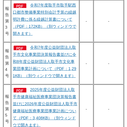
令和7年度取手市取手駅西
報
口都市整備事業特別会計予算の繰越
告
明許費に係る繰越計算書について
第
-
-
（PDF：172KB）（別ウィンドウで
3
号
開きます）
令和7年度公益財団法人取
報
手市文化事業団決算報告書並びに令
告
和8年度公益財団法人取手市文化事
第
-
-
業団事業計画について（PDF：1,29
4
号
1KB）（別ウィンドウで開きます）
2025年度公益財団法人取
報
手市健康福祉医療事業団決算報告書
告
並びに2026年度公益財団法人取手市
第
-
-
健康福祉医療事業団事業計画につい
5
て（PDF：3,408KB）（別ウィンド
号
ウで開きます）