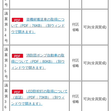
号
議
案
資機材搬送車の取得につ
第
付託
いて（PDF：76KB）（別ウィンド
可決(全員賛成)
3
省略
ウで開きます）
4
号
議
案
消防団ポンプ自動車の取
第
付託
得について（PDF：80KB）（別ウ
可決(全員賛成)
3
省略
ィンドウで開きます）
5
号
議
案
LED防犯灯の取得について
第
付託
（追認）（PDF：73KB）（別ウィ
可決(全員賛成)
3
省略
ンドウで開きます）
6