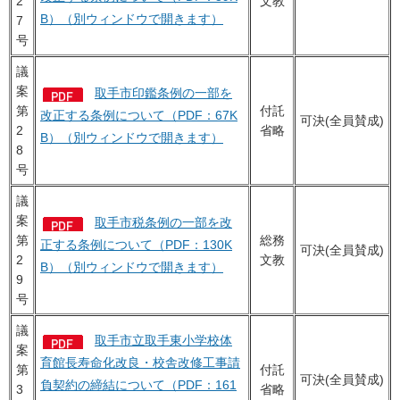
2
文教
B）（別ウィンドウで開きます）
7
号
議
案
取手市印鑑条例の一部を
第
付託
改正する条例について（PDF：67K
可決(全員賛成)
2
省略
B）（別ウィンドウで開きます）
8
号
議
案
取手市税条例の一部を改
第
総務
正する条例について（PDF：130K
可決(全員賛成)
2
文教
B）（別ウィンドウで開きます）
9
号
議
取手市立取手東小学校体
案
育館長寿命化改良・校舎改修工事請
第
付託
可決(全員賛成)
負契約の締結について（PDF：161
3
省略