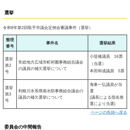
選挙
令和8年第2回取手市議会定例会審議事件（選挙）
整理
事件名
選挙結果
番号
小堤修議員 16票
選挙
常総地方広域市町村圏事務組合議会
（当選）
第2
の議員の補欠選挙について
本田和成議員 5票
号
海東一弘議員が当
選挙
利根川水系県南水防事務組合議会の
選
第3
議員の補欠選挙について
(議長による指名推
号
選により当選)
ページの先頭へ戻る
委員会の中間報告