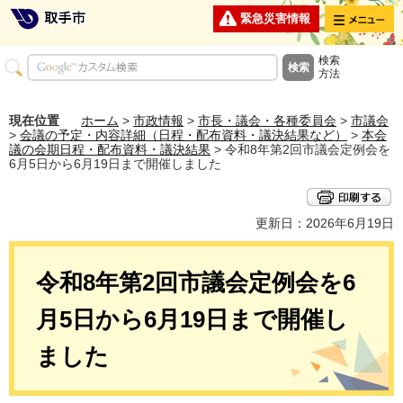
メニュー
緊急災害情報
検索
方法
現在位置
ホーム
>
市政情報
>
市長・議会・各種委員会
>
市議会
>
会議の予定・内容詳細（日程・配布資料・議決結果など）
>
本会
議の会期日程・配布資料・議決結果
> 令和8年第2回市議会定例会を
6月5日から6月19日まで開催しました
更新日：2026年6月19日
令和8年第2回市議会定例会を6
月5日から6月19日まで開催し
ました