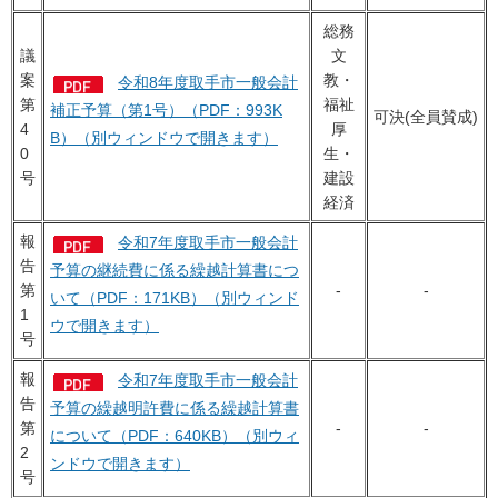
総務
議
文
案
教・
令和8年度取手市一般会計
第
福祉
補正予算（第1号）（PDF：993K
可決(全員賛成)
4
厚
B）（別ウィンドウで開きます）
0
生・
号
建設
経済
報
令和7年度取手市一般会計
告
予算の継続費に係る繰越計算書につ
第
-
-
いて（PDF：171KB）（別ウィンド
1
ウで開きます）
号
報
令和7年度取手市一般会計
告
予算の繰越明許費に係る繰越計算書
第
-
-
について（PDF：640KB）（別ウィ
2
ンドウで開きます）
号