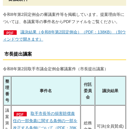
令和8年第2回定例会の審議案件等を掲載しています。提案理由等に
ついては、各議案等の事件名からPDFファイルをご覧ください。
議決結果（令和8年第2回定例会）（PDF：138KB）（別ウ
ィンドウで開きます）
市長提出議案
令和8年第2回取手市議会定例会審議案件（市長提出議案）
整
付託
理
事件名
委員
議決結果
番
会
号
議
取手市長等の損害賠償責
案
任の一部免責に関する条例の一部を
第
総務
可決(全員賛成)
改正する条例について（PDF：39K