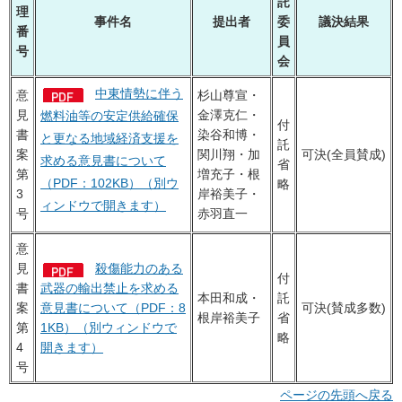
託
理
事件名
提出者
委
議決結果
番
員
号
会
中東情勢に伴う
意
杉山尊宣・
見
金澤克仁・
燃料油等の安定供給確保
付
書
染谷和博・
と更なる地域経済支援を
託
案
関川翔・加
可決(全員賛成)
求める意見書について
省
第
増充子・根
（PDF：102KB）（別ウ
略
3
岸裕美子・
ィンドウで開きます）
号
赤羽直一
意
見
殺傷能力のある
付
書
武器の輸出禁止を求める
本田和成・
託
案
意見書について（PDF：8
可決(賛成多数)
根岸裕美子
省
第
1KB）（別ウィンドウで
略
4
開きます）
号
ページの先頭へ戻る