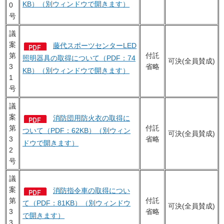
KB）（別ウィンドウで開きます）
0
号
議
案
藤代スポーツセンターLED
第
付託
照明器具の取得について（PDF：74
可決(全員賛成)
3
省略
KB）（別ウィンドウで開きます）
1
号
議
案
消防団用防火衣の取得に
第
付託
ついて（PDF：62KB）（別ウィン
可決(全員賛成)
3
省略
ドウで開きます）
2
号
議
案
消防指令車の取得につい
第
付託
て（PDF：81KB）（別ウィンドウ
可決(全員賛成)
3
省略
で開きます）
3