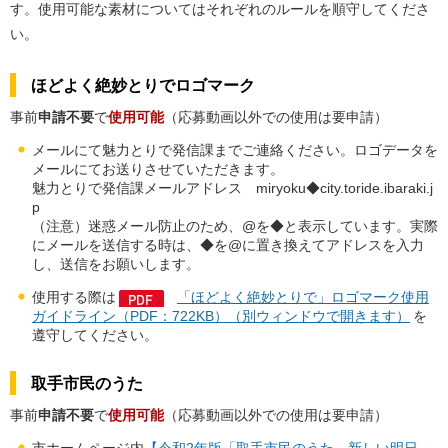
す。使用可能な素材についてはそれぞれのルールを順守してくださ
い。
ほどよく絶妙とりでロゴマーク
事前
申請不要
で
使用可能
（応募動画以外での使用は要申請）
メールにて魅力とりで発信課までご連絡ください。ロゴデータを
メールにてお送りさせていただきます。
魅力とりで発信課メールアドレス miryoku◆city.toride.ibaraki.j
p
（注意）迷惑メール防止のため、@を◆と表示しています。実際
にメールを送信する時は、◆を@に置き換えてアドレスを入力
し、送信をお願いします。
使用する際は
「ほどよく絶妙とりで」ロゴマーク使用
ガイドライン（PDF：722KB）（別ウィンドウで開きます）
を
遵守してください。
取手市民のうた
事前
申請不要
で
使用可能
（応募動画以外での使用は要申請）
市ホームページ内
【令和2年版「取手市民のうた～新しい明日