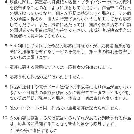
映像に関し、第三者の肖像権や名誉・プライバシーその他の権利
を侵害することのないように注意してください。作品中に通行人
の顔が映っているなど、個人が容易に特定しうる場合は、その個
人の承諾を得るか、個人を特定できないように加工してから応募
してください。また、撮影にあたっては、施設や飲食店等の店舗
の関係者から事前に承諾を得てください。未成年者が映る場合は
保護者の同意を得てください。
AIを利用して制作した作品の応募は可能ですが、応募者自身が適
法に利用権限を有するサービスを使用し、第三者の権利を侵害し
ないものに限ります。
応募に要する費用については、応募者の負担とします。
応募された作品の返却はいたしません。
作品の送付中や電子メール送信中の事故等により作品が届かない
場合や不可抗力の事故及び何らかの障害でデータファイルが開け
ない等の問題が発生した場合、本市は一切の責任を負いません。
他のコンクールと同一作品での重複応募は認められません。
次の内容に該当する又は該当するおそれがあると判断される作品
は、応募者に通知することなく審査対象から除外します。
法令等に違反するもの