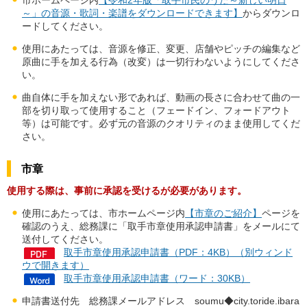
～」の音源・歌詞・楽譜をダウンロードできます】
からダウンロ
ードしてください。
使用にあたっては、音源を修正、変更、店舗やピッチの編集など
原曲に手を加える行為（改変）は一切行わないようにしてくださ
い。
曲自体に手を加えない形であれば、動画の長さに合わせて曲の一
部を切り取って使用すること（フェードイン、フォードアウト
等）は可能です。必ず元の音源のクオリティのまま使用してくだ
さい。
市章
使用する際は、事前に承認を受けるが必要があります。
使用にあたっては、市ホームページ内
【市章のご紹介】
ページを
確認のうえ、総務課に「取手市章使用承認申請書」をメールにて
送付してください。
取手市章使用承認申請書（PDF：4KB）（別ウィンド
ウで開きます）
取手市章使用承認申請書（ワード：30KB）
申請書送付先 総務課メールアドレス soumu◆city.toride.ibara