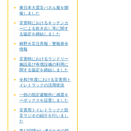
東日本大震災パネル展を開
催しました
災害時におけるキッチンカ
ーによる炊き出し等に関す
る協定を締結しました
林野火災注意報・警報発令
情報
災害時におけるランドリー
施設及び有償設備の利用に
関する協定を締結しました
令和7年度における災害用ト
イレトラックの活用状況
一部の指定避難所に感震キ
ーボックスを設置しました
災害用トイレトラックと防
災ラジオの紹介を行いまし
た
第12回障がい者のための防