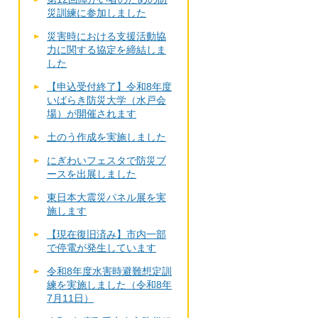
災訓練に参加しました
災害時における支援活動協
力に関する協定を締結しま
した
【申込受付終了】令和8年度
いばらき防災大学（水戸会
場）が開催されます
土のう作成を実施しました
にぎわいフェスタで防災ブ
ースを出展しました
東日本大震災パネル展を実
施します
【現在復旧済み】市内一部
で停電が発生しています
令和8年度水害時避難想定訓
練を実施しました（令和8年
7月11日）