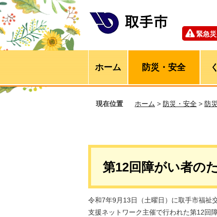
緊急災
ホーム
防災・安全
現在位置
ホーム
>
防災・安全
>
防
第12回障がい者の
令和7年9月13日（土曜日）に取手市福
支援ネットワーク主催で行われた第12回