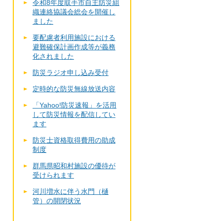
令和8年度取手市自主防災組
織連絡協議会総会を開催し
ました
要配慮者利用施設における
避難確保計画作成等が義務
化されました
防災ラジオ申し込み受付
定時的な防災無線放送内容
「Yahoo!防災速報」を活用
して防災情報を配信してい
ます
防災士資格取得費用の助成
制度
群馬県昭和村施設の優待が
受けられます
河川増水に伴う水門（樋
管）の開閉状況