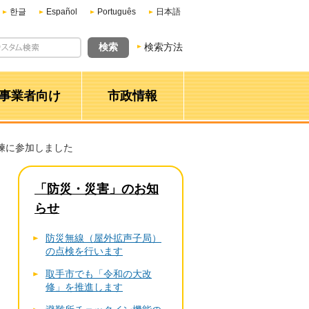
한글
Español
Português
日本語
検索方法
事業者向け
市政情報
訓練に参加しました
「防災・災害」のお知
らせ
防災無線（屋外拡声子局）
の点検を行います
取手市でも「令和の大改
修」を推進します