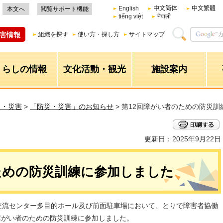
English
中文简体
中文繁體
本文へ
閲覧サポート機能
tiếng việt
नेपाली
害情報
組織を探す
使い方・探し方
サイトマップ
くらしの情報
文化活動・観光
施設案内
災・災害
>
「防災・災害」のお知らせ
> 第12回障がい者のための防災
更新日：2025年9月22日
ための防災訓練に参加しました
祉交流センター多目的ホール及び前面駐車場において、とりで障害者協働
障がい者のための防災訓練に参加しました。