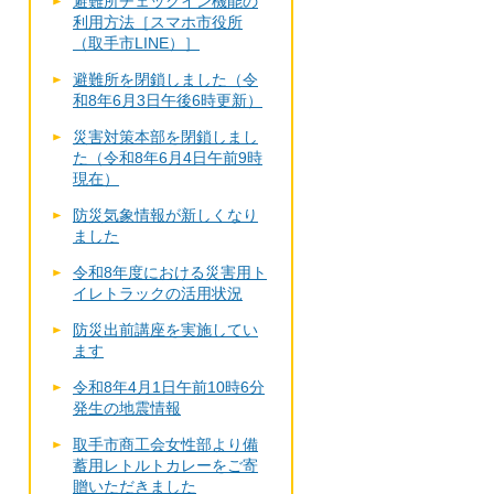
避難所チェックイン機能の
利用方法［スマホ市役所
（取手市LINE）］
避難所を閉鎖しました（令
和8年6月3日午後6時更新）
災害対策本部を閉鎖しまし
た（令和8年6月4日午前9時
現在）
防災気象情報が新しくなり
ました
令和8年度における災害用ト
イレトラックの活用状況
防災出前講座を実施してい
ます
令和8年4月1日午前10時6分
発生の地震情報
取手市商工会女性部より備
蓄用レトルトカレーをご寄
贈いただきました