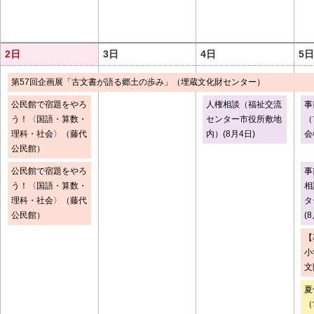
2日
3日
4日
5日
第57回企画展「古文書が語る郷土の歩み」（埋蔵文化財センター）
公民館で宿題をやろ
人権相談（福祉交流
事
う！〈国語・算数・
センター市役所敷地
（
理科・社会〉（藤代
内）(8月4日)
会
公民館）
公民館で宿題をやろ
事
う！〈国語・算数・
相
理科・社会〉（藤代
タ
公民館）
(
【
小
文
夏
（