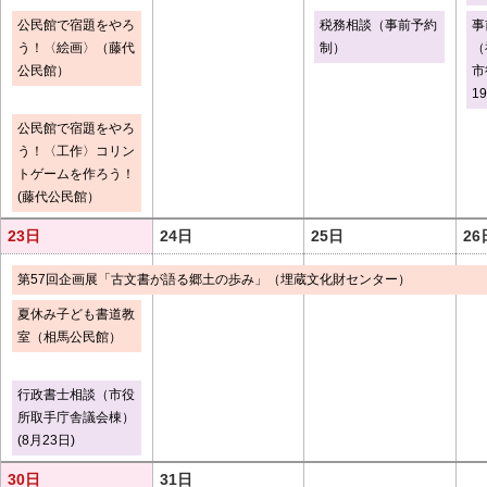
公民館で宿題をやろ
税務相談（事前予約
事
う！〈絵画〉（藤代
制）
（
公民館）
市
1
公民館で宿題をやろ
う！〈工作〉コリン
トゲームを作ろう！
(藤代公民館）
23日
24日
25日
26
第57回企画展「古文書が語る郷土の歩み」（埋蔵文化財センター）
夏休み子ども書道教
室（相馬公民館）
行政書士相談（市役
所取手庁舎議会棟）
(8月23日)
30日
31日