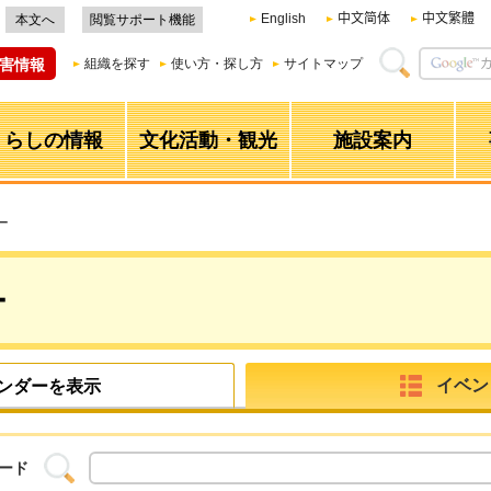
English
中文简体
中文繁體
本文へ
閲覧サポート機能
害情報
組織を探す
使い方・探し方
サイトマップ
くらしの情報
文化活動・観光
施設案内
ー
ー
イベン
ンダーを表示
ード