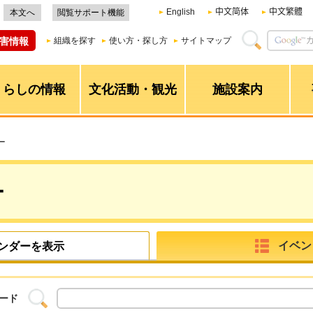
English
中文简体
中文繁體
本文へ
閲覧サポート機能
害情報
組織を探す
使い方・探し方
サイトマップ
くらしの情報
文化活動・観光
施設案内
ー
ー
イベン
ンダーを表示
ード