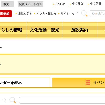
English
中文简体
中文繁體
本文へ
閲覧サポート機能
害情報
組織を探す
使い方・探し方
サイトマップ
くらしの情報
文化活動・観光
施設案内
ー
ー
イベン
ンダーを表示
ード