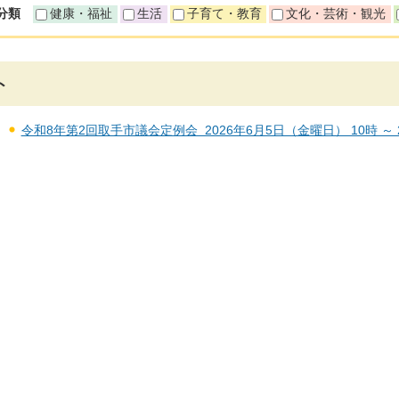
分類
健康・福祉
生活
子育て・教育
文化・芸術・観光
ト
令和8年第2回取手市議会定例会 2026年6月5日（金曜日） 10時 ～ 2