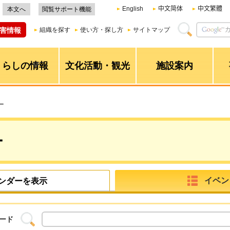
English
中文简体
中文繁體
本文へ
閲覧サポート機能
害情報
組織を探す
使い方・探し方
サイトマップ
くらしの情報
文化活動・観光
施設案内
ー
ー
イベン
ンダーを表示
ード