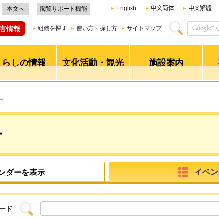
English
中文简体
中文繁體
本文へ
閲覧サポート機能
害情報
組織を探す
使い方・探し方
サイトマップ
くらしの情報
文化活動・観光
施設案内
ー
ー
イベン
ンダーを表示
ード