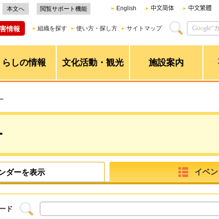
English
中文简体
中文繁體
本文へ
閲覧サポート機能
害情報
組織を探す
使い方・探し方
サイトマップ
くらしの情報
文化活動・観光
施設案内
ー
ー
イベン
ンダーを表示
ード