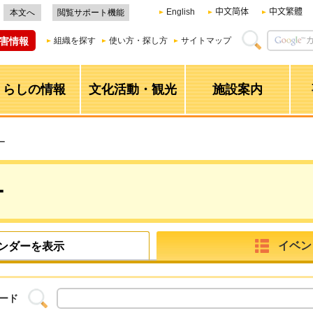
English
中文简体
中文繁體
本文へ
閲覧サポート機能
害情報
組織を探す
使い方・探し方
サイトマップ
くらしの情報
文化活動・観光
施設案内
ー
ー
イベン
ンダーを表示
ード