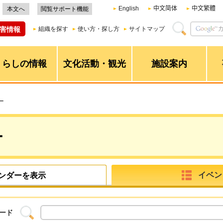
English
中文简体
中文繁體
本文へ
閲覧サポート機能
害情報
組織を探す
使い方・探し方
サイトマップ
くらしの情報
文化活動・観光
施設案内
ー
ー
イベン
ンダーを表示
ード