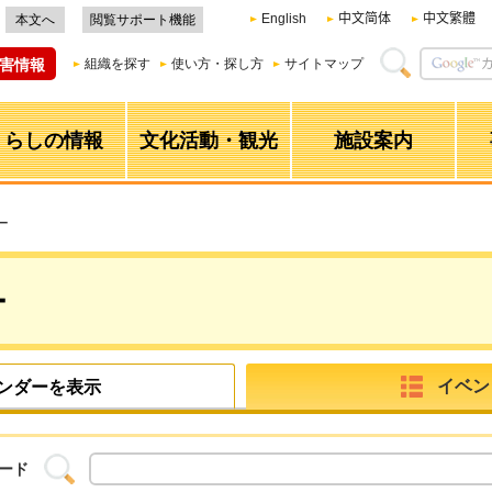
English
中文简体
中文繁體
本文へ
閲覧サポート機能
害情報
組織を探す
使い方・探し方
サイトマップ
くらしの情報
文化活動・観光
施設案内
ー
ー
イベン
ンダーを表示
ード