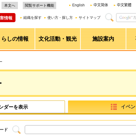
English
中文简体
中文繁體
本文へ
閲覧サポート機能
害情報
組織を探す
使い方・探し方
サイトマップ
くらしの情報
文化活動・観光
施設案内
ー
ー
イベン
ンダーを表示
ード