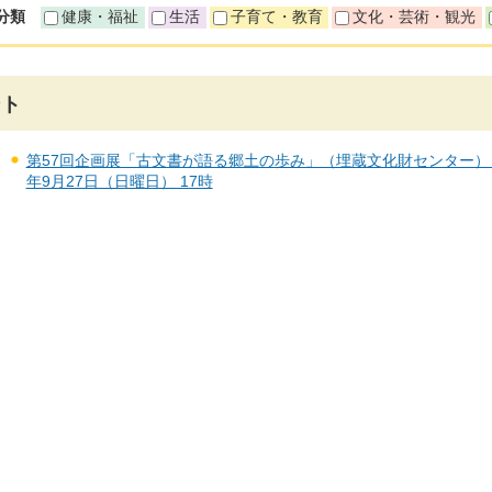
分類
健康・福祉
生活
子育て・教育
文化・芸術・観光
ント
第57回企画展「古文書が語る郷土の歩み」（埋蔵文化財センター） 202
年9月27日（日曜日） 17時