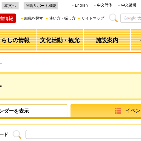
English
中文简体
中文繁體
本文へ
閲覧サポート機能
害情報
組織を探す
使い方・探し方
サイトマップ
くらしの情報
文化活動・観光
施設案内
ー
ー
イベン
ンダーを表示
ード