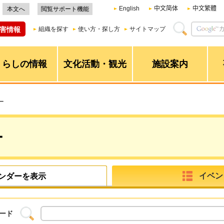
English
中文简体
中文繁體
本文へ
閲覧サポート機能
害情報
組織を探す
使い方・探し方
サイトマップ
くらしの情報
文化活動・観光
施設案内
ー
ー
イベン
ンダーを表示
ード