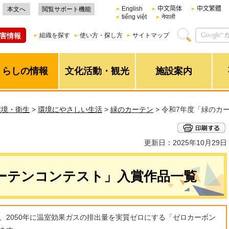
English
中文简体
中文繁體
本文へ
閲覧サポート機能
tiếng việt
नेपाली
害情報
組織を探す
使い方・探し方
サイトマップ
くらしの情報
文化活動・観光
施設案内
環境・衛生
>
環境にやさしい生活
>
緑のカーテン
> 令和7年度「緑のカ
更新日：2025年10月29日
ーテンコンテスト」入賞作品一覧
、2050年に温室効果ガスの排出量を実質ゼロにする「ゼロカーボン