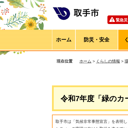
緊急災
ホーム
防災・安全
現在位置
ホーム
>
くらしの情報
>
令和7年度「緑のカ
取手市は「気候非常事態宣言」を表明し