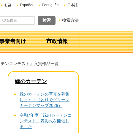
한글
Español
Português
日本語
検索方法
事業者向け
市政情報
ーテンコンテスト」入賞作品一覧
緑のカーテン
緑のカーテンの写真を募集
します！（とりでグリーン
カーテンマップ2026）
令和7年度「緑のカーテンコ
ンテスト」表彰式を開催し
ました