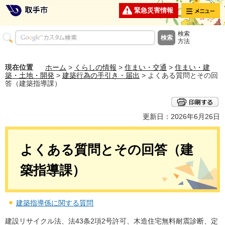
メニュー
緊急災害情報
検索
方法
現在位置
ホーム
>
くらしの情報
>
住まい・交通
>
住まい・建
築・土地・開発
>
建築行為の手引き・届出
> よくある質問とその回
答（建築指導課）
更新日：2026年6月26日
よくある質問とその回答（建
築指導課）
建築指導係に関する質問
建設リサイクル法、法43条2項2号許可、木造住宅無料耐震診断、定