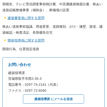
期報告、テレビ受信調査事前検討書、中高層建築物届出書、狭あい
道路拡幅整備事業（補助金）、葬儀場の設置
建築審査係に関する質問
狭あい道路事前協議、用途変更、道路種別、がけ・擁壁、接道、建
築確認・検査済証、長期優良住宅
開発指導係に関する質問
開発行為、位置指定道路
お問い合わせ
建築指導課
茨城県取手市西2-35-3
電話番号：0297-74-2141（代表）
ファクス：0297-72-6040
建築指導課 にメールを送信