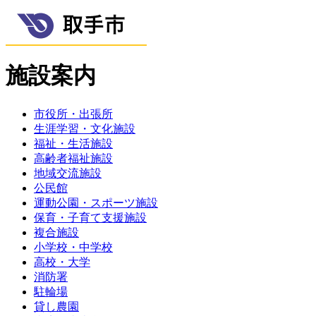
施設案内
市役所・出張所
生涯学習・文化施設
福祉・生活施設
高齢者福祉施設
地域交流施設
公民館
運動公園・スポーツ施設
保育・子育て支援施設
複合施設
小学校・中学校
高校・大学
消防署
駐輪場
貸し農園