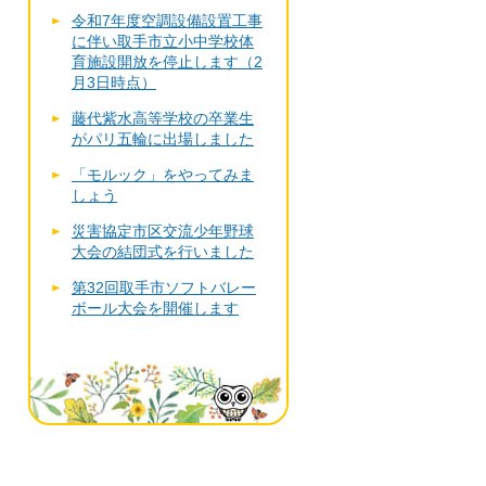
令和7年度空調設備設置工事
に伴い取手市立小中学校体
育施設開放を停止します（2
月3日時点）
藤代紫水高等学校の卒業生
がパリ五輪に出場しました
「モルック」をやってみま
しょう
災害協定市区交流少年野球
大会の結団式を行いました
第32回取手市ソフトバレー
ボール大会を開催します