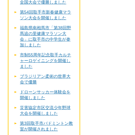
全国大会で優勝しました
第54回取手市新春健康マラ
ソン大会を開催しました
福島県南相馬市「第38回野
馬追の里健康マラソン大
会」に取手市の中学生が参
加しました
市制55周年記念取手カルチ
ャーロゲイニングを開催し
ました
ブラジリアン柔術の世界大
会で優勝
ドローンサッカー体験会を
開催しました
災害協定市区交流少年野球
大会を開催しました
第3回取手市バドミントン教
室が開催されました