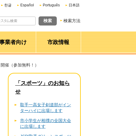
한글
Español
Português
日本語
検索方法
事業者向け
市政情報
ALL 開催（参加無料！）
「スポーツ」のお知ら
せ
取手一高女子剣道部がイン
ターハイに出場します
市小学生が相撲の全国大会
に出場します