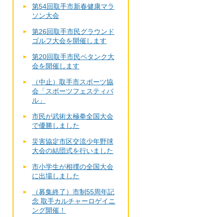
第54回取手市新春健康マラ
ソン大会
第26回取手市民グラウンド
ゴルフ大会を開催します
第20回取手市民ペタンク大
会を開催します
（中止）取手市スポーツ協
会「スポーツフェスティバ
ル」
市民が武術太極拳全国大会
で優勝しました
災害協定市区交流少年野球
大会の結団式を行いました
市小学生が相撲の全国大会
に出場しました
（募集終了）市制55周年記
念 取手カルチャーロゲイニ
ング開催！