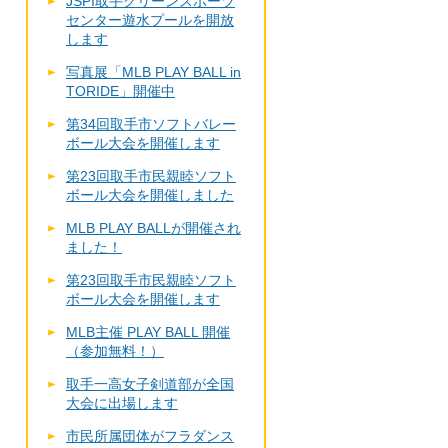
JSPI取手グリーンスポーツ
センター遊水プールを開放
します
写真展「MLB PLAY BALL in
TORIDE」開催中
第34回取手市ソフトバレー
ボール大会を開催します
第23回取手市民親睦ソフト
ボール大会を開催しました
MLB PLAY BALLが開催され
ました！
第23回取手市民親睦ソフト
ボール大会を開催します
MLB主催 PLAY BALL 開催
（参加無料！）
取手一高女子剣道部が全国
大会に出場します
市民所属団体がフラダンス