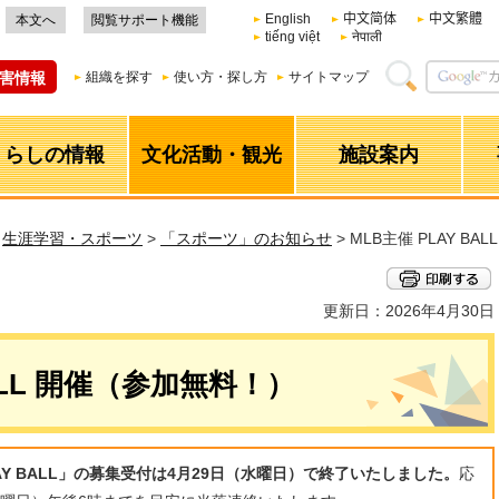
English
中文简体
中文繁體
本文へ
閲覧サポート機能
tiếng việt
नेपाली
害情報
組織を探す
使い方・探し方
サイトマップ
くらしの情報
文化活動・観光
施設案内
>
生涯学習・スポーツ
>
「スポーツ」のお知らせ
> MLB主催 PLAY B
更新日：2026年4月30日
BALL 開催（参加無料！）
AY BALL」の募集受付は4月29日（水曜日）で終了いたしました。
応