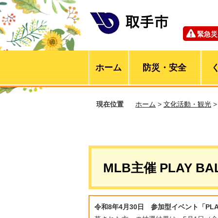
緊急災
ホーム
防災・安全
現在位置
ホーム
>
文化活動・観光
MLB主催 PLAY 
令和8年4月30日 参加型イベント「PL