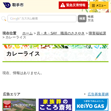
メニュー
緊急災害情報
検索
方法
現在位置
ホーム
>
月・木・SAY 職員のささやき
>
障害福祉課
> カレーライス
カレーライス
現在、情報はありません。
広告エリア
広告募集要綱