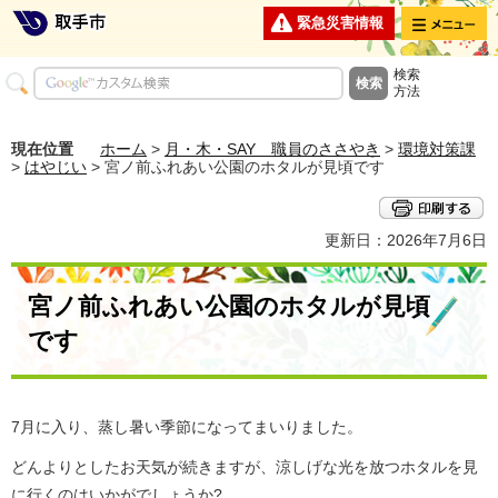
メニュー
緊急災害情報
検索
方法
現在位置
ホーム
>
月・木・SAY 職員のささやき
>
環境対策課
>
はやじい
> 宮ノ前ふれあい公園のホタルが見頃です
更新日：2026年7月6日
宮ノ前ふれあい公園のホタルが見頃
です
7月に入り、蒸し暑い季節になってまいりました。
どんよりとしたお天気が続きますが、涼しげな光を放つホタルを見
に行くのはいかがでしょうか?