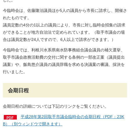
した。
今臨時会は、佐藤隆治議員ほか5人の議員から市長に請求し、開催さ
れたものです。
議員定数の4分の1以上の議員により、市長に対し臨時会招集の請求
ができることが地方自治法で定められています。（取手市議会の場
合は議員定数が24人ですので、6人以上で請求ができます。）
今臨時会では、利根川水系県南水防事務組合議会議員の補欠選挙、
取手市議会政務活動費の交付に関する条例の一部改正案（議員提出
議案）や、飯島悠介議員の議員辞職を求める決議案の審議、採決を
行いました。
会期日程
会期日程の詳細については下記のリンクをご覧ください。
平成28年第2回取手市議会臨時会の会期日程（PDF：23K
B）（別ウィンドウで開きます）