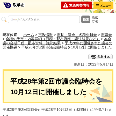
メニュー
緊急災害情報
検索
方法
現在位置
ホーム
>
市政情報
>
市長・議会・各種委員会
>
市議会
>
会議の予定・内容詳細（日程・配布資料・議決結果など）
>
本会
議の会期日程・配布資料・議決結果
>
平成28年に開催された議会の
開催概要
> 平成28年第2回市議会臨時会を10月12日に開催しました
更新日：2022年5月14日
平成28年第2回市議会臨時会を
10月12日に開催しました
平成28年第2回臨時会が平成28年10月12日（水曜日）に開催されま