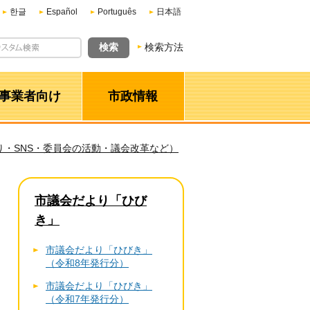
한글
Español
Português
日本語
検索方法
事業者向け
市政情報
・SNS・委員会の活動・議会改革など）
市議会だより「ひび
き」
市議会だより「ひびき」
（令和8年発行分）
市議会だより「ひびき」
（令和7年発行分）