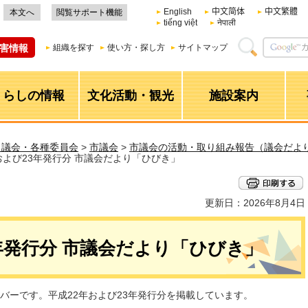
English
中文简体
中文繁體
本文へ
閲覧サポート機能
tiếng việt
नेपाली
害情報
組織を探す
使い方・探し方
サイトマップ
くらしの情報
文化活動・観光
施設案内
・議会・各種委員会
>
市議会
>
市議会の活動・取り組み報告（議会だより
年および23年発行分 市議会だより「ひびき」
更新日：2026年8月4日
3年発行分 市議会だより「ひびき」
バーです。平成22年および23年発行分を掲載しています。