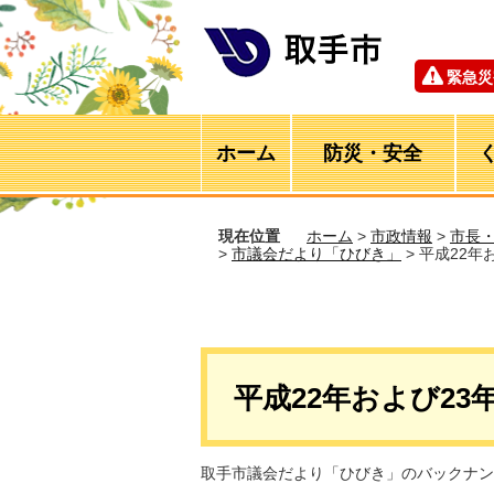
緊急災
ホーム
防災・安全
現在位置
ホーム
>
市政情報
>
市長
>
市議会だより「ひびき」
> 平成22
平成22年および2
取手市議会だより「ひびき」のバックナン