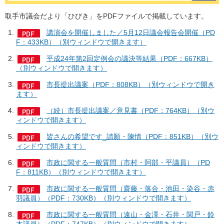
取手市議会だより「ひびき」をPDFファイルで掲載しています。
講演会を開催しました／5月12日議会報告会開催（PD
F：433KB）（別ウィンドウで開きます）
平成24年第2回定例会の議決等結果（PDF：667KB）
（別ウィンドウで開きます）
市長提出議案（PDF：808KB）（別ウィンドウで開き
ます）
（続）市長提出議案／意見書（PDF：764KB）（別ウ
ィンドウで開きます）
皆さんの希望です_請願・陳情（PDF：851KB）（別ウ
ィンドウで開きます）
市政に関する一般質問（市村・阿部・平議員）（PD
F：811KB）（別ウィンドウで開きます）
市政に関する一般質問（齋藤・落合・池田・染谷・赤
羽議員）（PDF：730KB）（別ウィンドウで開きます）
市政に関する一般質問（遠山・金澤・石井・関戸・鈴