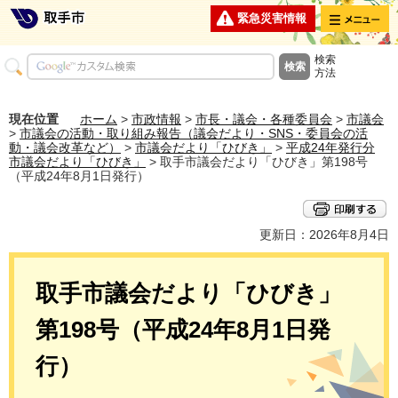
メニュー
緊急災害情報
検索
方法
現在位置
ホーム
>
市政情報
>
市長・議会・各種委員会
>
市議会
>
市議会の活動・取り組み報告（議会だより・SNS・委員会の活
動・議会改革など）
>
市議会だより「ひびき」
>
平成24年発行分
市議会だより「ひびき」
> 取手市議会だより「ひびき」第198号
（平成24年8月1日発行）
更新日：2026年8月4日
取手市議会だより「ひびき」
第198号（平成24年8月1日発
行）