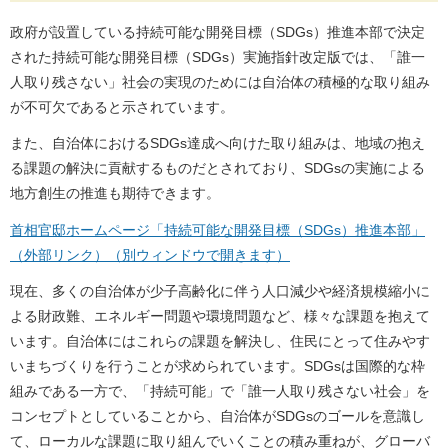
政府が設置している持続可能な開発目標（SDGs）推進本部で決定
された持続可能な開発目標（SDGs）実施指針改定版では、「誰一
人取り残さない」社会の実現のためには自治体の積極的な取り組み
が不可欠であると示されています。
また、自治体におけるSDGs達成へ向けた取り組みは、地域の抱え
る課題の解決に貢献するものだとされており、SDGsの実施による
地方創生の推進も期待できます。
首相官邸ホームページ「持続可能な開発目標（SDGs）推進本部」
（外部リンク）（別ウィンドウで開きます）
現在、多くの自治体が少子高齢化に伴う人口減少や経済規模縮小に
よる財政難、エネルギー問題や環境問題など、様々な課題を抱えて
います。自治体にはこれらの課題を解決し、住民にとって住みやす
いまちづくりを行うことが求められています。SDGsは国際的な枠
組みである一方で、「持続可能」で「誰一人取り残さない社会」を
コンセプトとしていることから、自治体がSDGsのゴールを意識し
て、ローカルな課題に取り組んでいくことの積み重ねが、グローバ