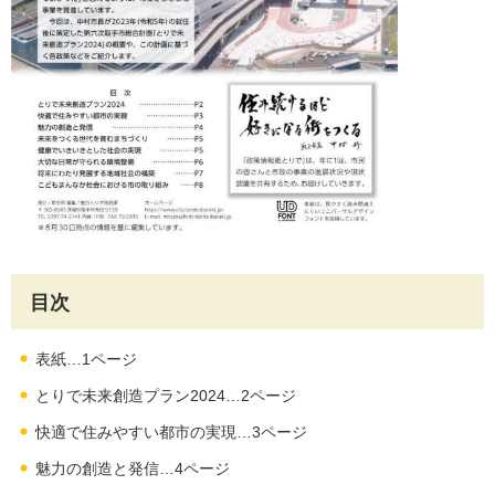
目次
表紙…1ページ
とりで未来創造プラン2024…2ページ
快適で住みやすい都市の実現…3ページ
魅力の創造と発信…4ページ