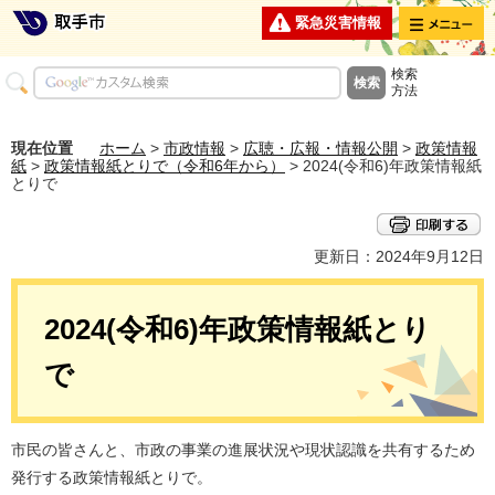
メニュー
緊急災害情報
検索
方法
現在位置
ホーム
>
市政情報
>
広聴・広報・情報公開
>
政策情報
紙
>
政策情報紙とりで（令和6年から）
> 2024(令和6)年政策情報紙
とりで
更新日：2024年9月12日
2024(令和6)年政策情報紙とり
で
市民の皆さんと、市政の事業の進展状況や現状認識を共有するため
発行する政策情報紙とりで。