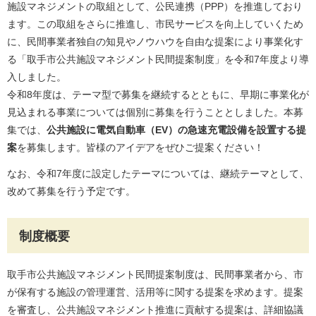
施設マネジメントの取組として、公民連携（PPP）を推進しており
ます。この取組をさらに推進し、市民サービスを向上していくため
に、民間事業者独自の知見やノウハウを自由な提案により事業化す
る「取手市公共施設マネジメント民間提案制度」を令和7年度より導
入しました。
令和8年度は、テーマ型で募集を継続するとともに、早期に事業化が
見込まれる事業については個別に募集を行うこととしました。本募
集では、
公共施設に電気自動車（EV）の急速充電設備を設置する提
案
を募集します。皆様のアイデアをぜひご提案ください！
なお、令和7年度に設定したテーマについては、継続テーマとして、
改めて募集を行う予定です。
制度概要
取手市公共施設マネジメント民間提案制度は、民間事業者から、市
が保有する施設の管理運営、活用等に関する提案を求めます。提案
を審査し、公共施設マネジメント推進に貢献する提案は、詳細協議