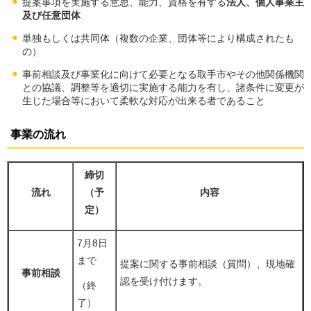
提案事項を実施する意思、能力、資格を有する
法人、個人事業主
及び任意団体
単独もしくは共同体（複数の企業、団体等により構成されたも
の）
事前相談及び事業化に向けて必要となる取手市やその他関係機関
との協議、調整等を適切に実施する能力を有し、諸条件に変更が
生じた場合等において柔軟な対応が出来る者であること
事業の流れ
締切
流れ
（予
内容
定）
7月8日
まで
提案に関する事前相談（質問）、現地確
事前相談
認を受け付けます。
（終
了）