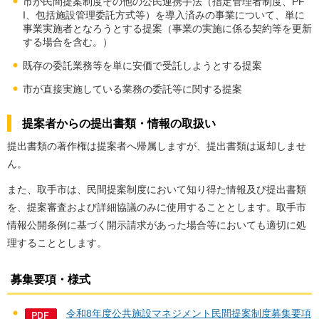
市が民間提案制度その他の公民連携手法（指定管理者制度、PF
I、包括施設管理委託方式等）を導入済みの事業について、単に
事業実施者となろうとする提案（事業の実施に係る契約等を更新
する場合を含む。）
既存の委託業務等を単に安価で受託しようとする提案
市が直接実施している業務の委託等に関する提案
提案者からの提出書類・情報の取扱い
提出書類の著作権は提案者へ帰属しますが、提出書類は返却しませ
ん。
また、取手市は、民間提案制度において知り得た情報及び提出書類
を、提案審査および詳細協議のみに使用することとします。取手市
情報公開条例に基づく開示請求があった場合等においても適切に処
理することとします。
募集要項・様式
令和8年度公共施設マネジメント民間提案制度募集要項