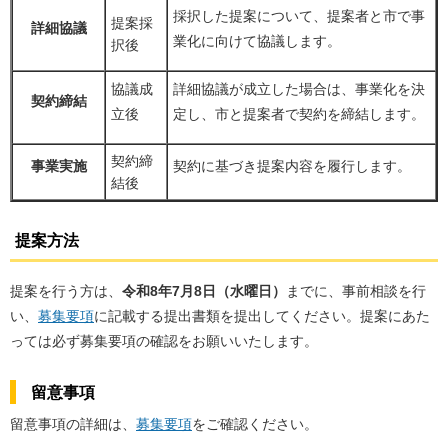
採択した提案について、提案者と市で事
提案採
詳細協議
業化に向けて協議します。
択後
協議成
詳細協議が成立した場合は、事業化を決
契約締結
立後
定し、市と提案者で契約を締結します。
契約締
事業実施
契約に基づき提案内容を履行します。
結後
提案方法
提案を行う方は、
令和8年7月8日（水曜日）
までに、事前相談を行
い、
募集要項
に記載する提出書類を提出してください。提案にあた
っては必ず募集要項の確認をお願いいたします。
留意事項
留意事項の詳細は、
募集要項
をご確認ください。