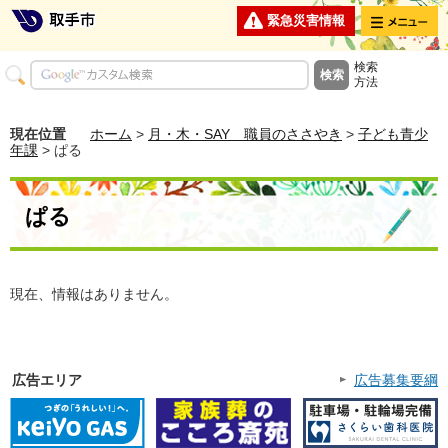
メニュー
緊急災害情報
検索
方法
現在位置
ホーム
>
月・木・SAY 職員のささやき
>
子ども青少
年課
> ぱる
ぱる
現在、情報はありません。
広告エリア
広告募集要綱