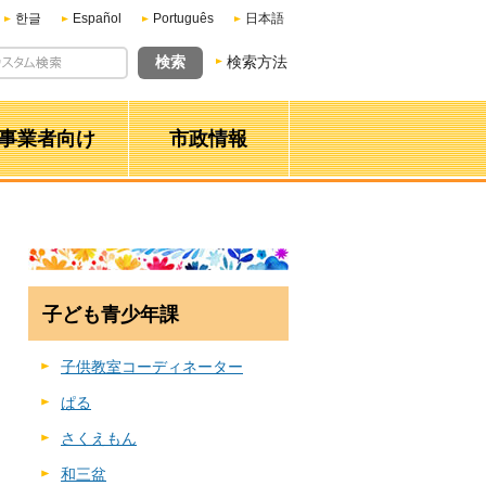
한글
Español
Português
日本語
検索方法
事業者向け
市政情報
子ども青少年課
子供教室コーディネーター
ぱる
さくえもん
和三盆