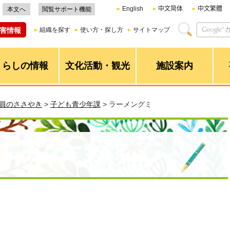
English
中文简体
中文繁體
本文へ
閲覧サポート機能
害情報
組織を探す
使い方・探し方
サイトマップ
くらしの情報
文化活動・観光
施設案内
職員のささやき
>
子ども青少年課
> ラーメングミ