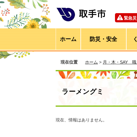
緊急災
ホーム
防災・安全
現在位置
ホーム
>
月・木・SAY 
ラーメングミ
現在、情報はありません。