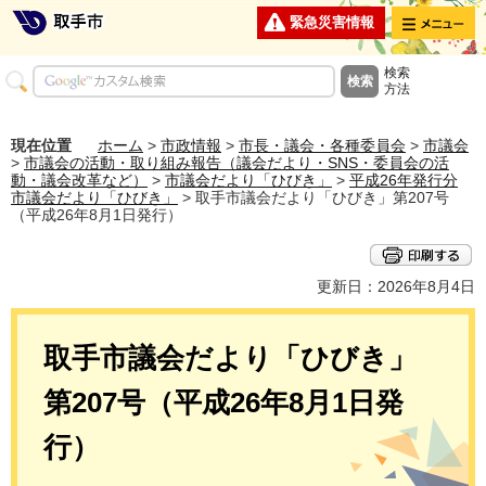
メニュー
緊急災害情報
検索
方法
現在位置
ホーム
>
市政情報
>
市長・議会・各種委員会
>
市議会
>
市議会の活動・取り組み報告（議会だより・SNS・委員会の活
動・議会改革など）
>
市議会だより「ひびき」
>
平成26年発行分
市議会だより「ひびき」
> 取手市議会だより「ひびき」第207号
（平成26年8月1日発行）
更新日：2026年8月4日
取手市議会だより「ひびき」
第207号（平成26年8月1日発
行）