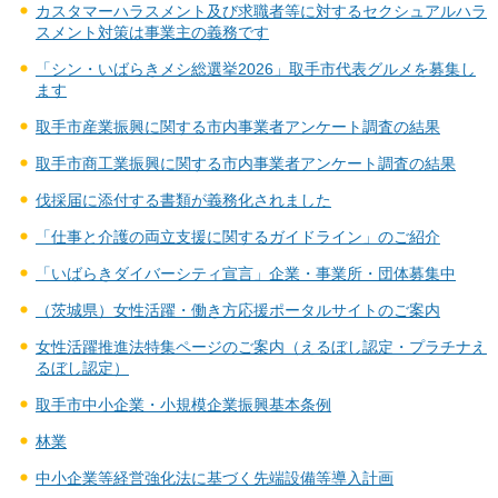
カスタマーハラスメント及び求職者等に対するセクシュアルハラ
スメント対策は事業主の義務です
「シン・いばらきメシ総選挙2026」取手市代表グルメを募集し
ます
取手市産業振興に関する市内事業者アンケート調査の結果
取手市商工業振興に関する市内事業者アンケート調査の結果
伐採届に添付する書類が義務化されました
「仕事と介護の両立支援に関するガイドライン」のご紹介
「いばらきダイバーシティ宣言」企業・事業所・団体募集中
（茨城県）女性活躍・働き方応援ポータルサイトのご案内
女性活躍推進法特集ページのご案内（えるぼし認定・プラチナえ
るぼし認定）
取手市中小企業・小規模企業振興基本条例
林業
中小企業等経営強化法に基づく先端設備等導入計画