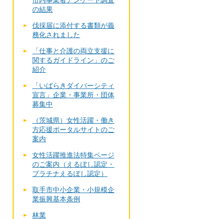
市内事業者アンケート調査
の結果
伐採届に添付する書類が義
務化されました
「仕事と介護の両立支援に
関するガイドライン」のご
紹介
「いばらきダイバーシティ
宣言」企業・事業所・団体
募集中
（茨城県）女性活躍・働き
方応援ポータルサイトのご
案内
女性活躍推進法特集ページ
のご案内（えるぼし認定・
プラチナえるぼし認定）
取手市中小企業・小規模企
業振興基本条例
林業