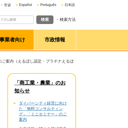
한글
Español
Português
日本語
検索方法
事業者向け
市政情報
のご案内（えるぼし認定・プラチナえるぼ
「商工業・農業」のお
知らせ
ダイバーシティ経営に向け
た「無料コンサルティン
グ」「ミニセミナー」のご
案内