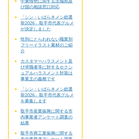
中東情勢に関する茨城県及
び国の相談窓口対応
「シン・いばらきメシ総選
挙2026」取手市代表グルメ
が決定しました
性別にとらわれない職業別
フリーイラスト素材のご紹
介
カスタマーハラスメント及
び求職者等に対するセクシ
ュアルハラスメント対策は
事業主の義務です
「シン・いばらきメシ総選
挙2026」取手市代表グルメ
を募集します
取手市産業振興に関する市
内事業者アンケート調査の
結果
取手市商工業振興に関する