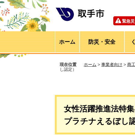
緊急災
ホーム
防災・安全
現在位置
ホーム
>
事業者向け
>
商
し認定）
女性活躍推進法特
プラチナえるぼし