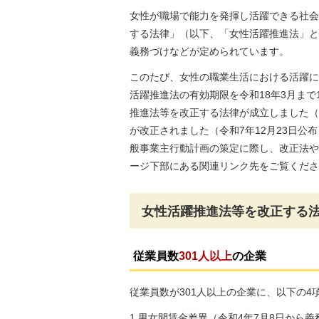
女性が職場で能力を発揮し活躍できる社会
する法律」（以下、「女性活躍推進法」と
義務づけなどが定められています。
このたび、女性の職業生活における活躍に
活躍推進法の有効期限を令和18年3月ま
推進法等を改正する法律が成立しました（
が改正されました（令和7年12月23日
般事業主行動計画の策定に際し、改正法や
ージ下部にある関連リンク先をご覧くださ
女性活躍推進法等を改正する
従業員数
301人以上
の企業
従業員数が301人以上の企業に、以下の
1.男女間賃金差異（令和4年7月8日から