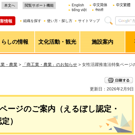
English
中文简体
中文繁體
本文へ
閲覧サポート機能
tiếng việt
नेपाली
害情報
組織を探す
使い方・探し方
サイトマップ
くらしの情報
文化活動・観光
施設案内
工業・農業
>
「商工業・農業」のお知らせ
> 女性活躍推進法特集ページ
更新日：2026年2月9日
集ページのご案内（えるぼし認定・
認定）