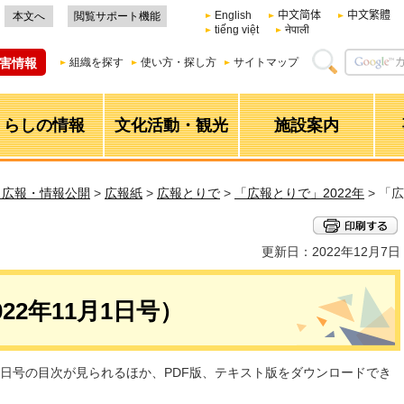
English
中文简体
中文繁體
本文へ
閲覧サポート機能
tiếng việt
नेपाली
害情報
組織を探す
使い方・探し方
サイトマップ
くらしの情報
文化活動・観光
施設案内
・広報・情報公開
>
広報紙
>
広報とりで
>
「広報とりで」2022年
> 「
更新日：2022年12月7日
22年11月1日号）
月1日号の目次が見られるほか、PDF版、テキスト版をダウンロードでき