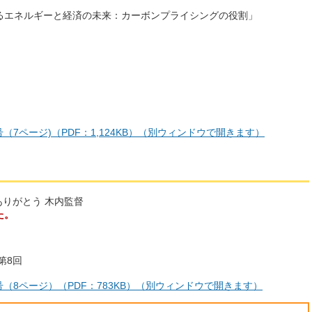
るエネルギーと経済の未来：カーボンプライシングの役割」
号（7ページ)（PDF：1,124KB）（別ウィンドウで開きます）
ありがとう 木内監督
た。
第8回
日号（8ページ）（PDF：783KB）（別ウィンドウで開きます）