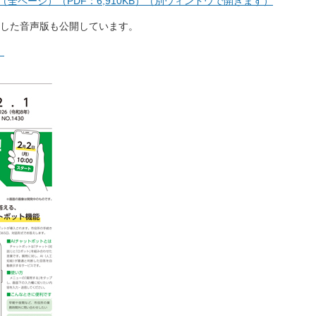
号（全ページ）（PDF：6,910KB）（別ウィンドウで開きます）
した音声版も公開しています。
】