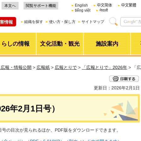
English
中文简体
中文繁體
本文へ
閲覧サポート機能
tiếng việt
नेपाली
害情報
組織を探す
使い方・探し方
サイトマップ
くらしの情報
文化活動・観光
施設案内
・広報・情報公開
>
広報紙
>
広報とりで
>
「広報とりで」2026年
> 「
更新日：2026年2月1日
26年2月1日号）
1日号の目次が見られるほか、PDF版をダウンロードできます。