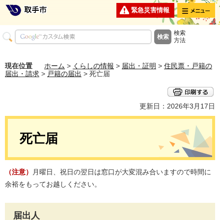
メニュー
緊急災害情報
検索
方法
現在位置
ホーム
>
くらしの情報
>
届出・証明
>
住民票・戸籍の
届出・請求
>
戸籍の届出
> 死亡届
更新日：2026年3月17日
死亡届
（注意）
月曜日、祝日の翌日は窓口が大変混み合いますので時間に
余裕をもってお越しください。
届出人