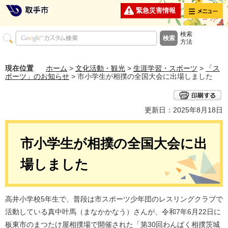
メニュー
緊急災害情報
検索
方法
現在位置
ホーム
>
文化活動・観光
>
生涯学習・スポーツ
>
「ス
ポーツ」のお知らせ
> 市小学生が相撲の全国大会に出場しました
更新日：2025年8月18日
市小学生が相撲の全国大会に出
場しました
高井小学校5年生で、普段は市スポーツ少年団のレスリングクラブで
活動している真中叶馬（まなかかなう）さんが、令和7年6月22日に
板東市のまつたけ屋相撲場で開催された「第30回わんぱく相撲茨城