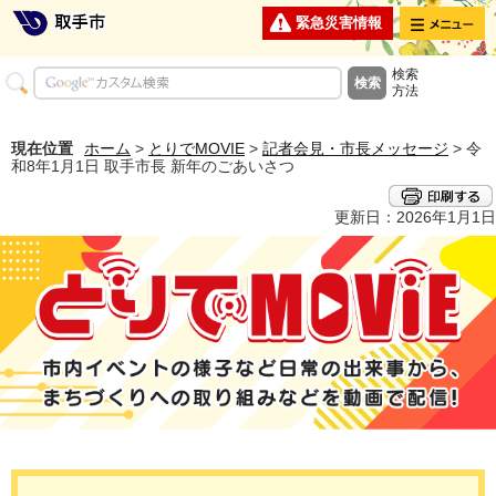
メニュー
緊急災害情報
検索
方法
現在位置
ホーム
>
とりでMOVIE
>
記者会見・市長メッセージ
> 令
和8年1月1日 取手市長 新年のごあいさつ
更新日：2026年1月1日
とりでMOVIE 市内イベントの様子など日常の出来事から、まちづくり
への取り組みなどを動画で配信！