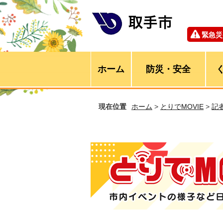
緊急災
ホーム
防災・安全
現在位置
ホーム
>
とりでMOVIE
>
記
とりでMOVIE 市内イベントの様子など