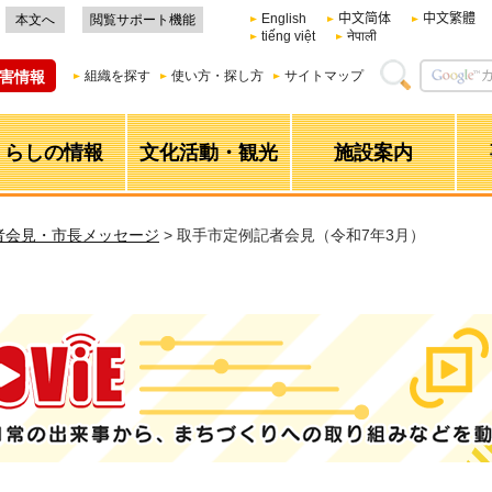
English
中文简体
中文繁體
本文へ
閲覧サポート機能
tiếng việt
नेपाली
害情報
組織を探す
使い方・探し方
サイトマップ
くらしの情報
文化活動・観光
施設案内
者会見・市長メッセージ
> 取手市定例記者会見（令和7年3月）
日常の出来事から、まちづくりへの取り組みなどを動画で配信！