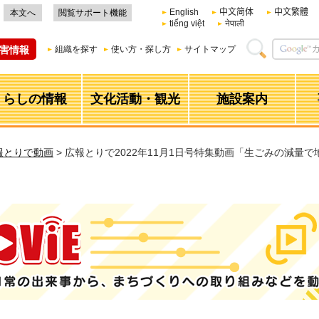
English
中文简体
中文繁體
本文へ
閲覧サポート機能
tiếng việt
नेपाली
害情報
組織を探す
使い方・探し方
サイトマップ
くらしの情報
文化活動・観光
施設案内
報とりで動画
> 広報とりで2022年11月1日号特集動画「生ごみの減量
日常の出来事から、まちづくりへの取り組みなどを動画で配信！