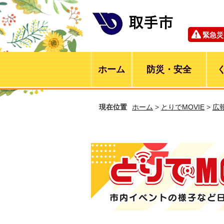
緊急災
ホーム
防災・安全
現在位置
ホーム
>
とりでMOVIE
>
広
とりでMOVIE 市内イベントの様子など