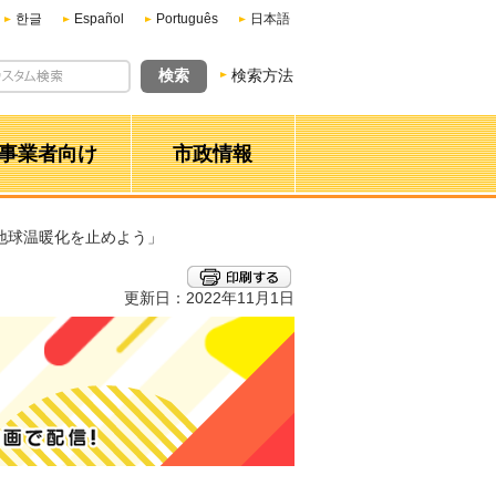
한글
Español
Português
日本語
検索方法
事業者向け
市政情報
で地球温暖化を止めよう」
更新日：2022年11月1日