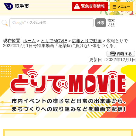
メニュー
緊急災害情報
検索
方法
現在位置
ホーム
>
とりでMOVIE
>
広報とりで動画
> 広報とりで
2022年12月1日号特集動画「感染症に負けない体をつくる」
更新日：2022年12月1日
とりでMOVIE 市内イベントの様子など日常の出来事から、まちづくり
への取り組みなどを動画で配信！