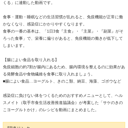
くる」に連動した動画です。
食事・運動・睡眠などの生活習慣が乱れると、免疫機能が正常に働
かなくなり、感染症にかかりやすくなります。
食事の一番の基本は、「1日3食『主食』・『主菜』・『副菜』がそ
ろった食事」で、栄養に偏りがあると、免疫機能の働きが低下して
しまいます。
【腸によい食品を取り入れる】
免疫細胞の約7割が腸内にあるため、腸内環境を整えるのに効果があ
る発酵食品や食物繊維を食事に取り入れましょう。
■腸によい食品…ヨーグルト、きのこ類、納豆、海藻、ゴボウなど
感染症に負けない体をつくるためのおすすめメニューとして、ヘル
スメイト（取手市食生活改善推進協議会）が考案した「サケのきの
こヨーグルトかけ」のレシピを動画にまとめました。