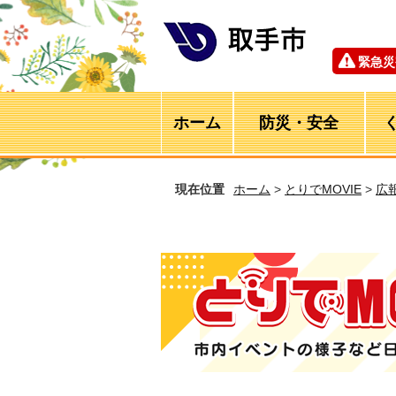
緊急災
ホーム
防災・安全
現在位置
ホーム
>
とりでMOVIE
>
広
とりでMOVIE 市内イベントの様子など