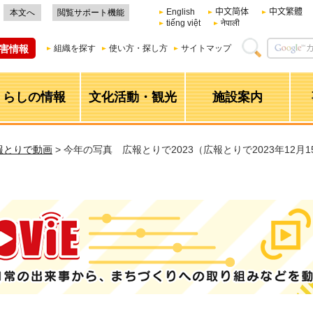
English
中文简体
中文繁體
本文へ
閲覧サポート機能
tiếng việt
नेपाली
害情報
組織を探す
使い方・探し方
サイトマップ
くらしの情報
文化活動・観光
施設案内
報とりで動画
> 今年の写真 広報とりで2023（広報とりで2023年12月
日常の出来事から、まちづくりへの取り組みなどを動画で配信！