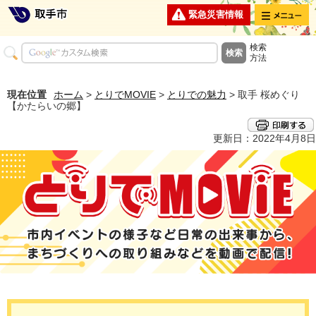
メニュー
緊急災害情報
検索
方法
現在位置
ホーム
>
とりでMOVIE
>
とりでの魅力
> 取手 桜めぐり
【かたらいの郷】
更新日：2022年4月8日
とりでMOVIE 市内イベントの様子など日常の出来事から、まちづくり
への取り組みなどを動画で配信！