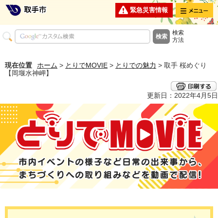
メニュー
緊急災害情報
検索
方法
現在位置
ホーム
>
とりでMOVIE
>
とりでの魅力
> 取手 桜めぐり
【岡堰水神岬】
更新日：2022年4月5日
とりでMOVIE 市内イベントの様子など日常の出来事から、まちづくり
への取り組みなどを動画で配信！