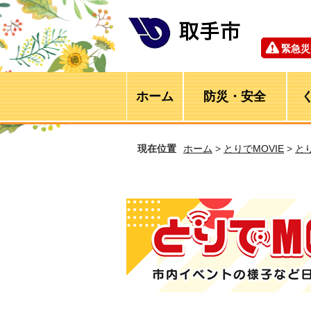
緊急災
ホーム
防災・安全
現在位置
ホーム
>
とりでMOVIE
>
と
とりでMOVIE 市内イベントの様子など