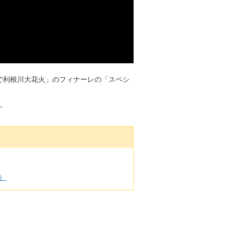
りで利根川大花火」のフィナーレの「スペシ
た。
）