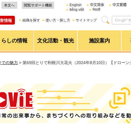
English
中文简体
中文繁體
本文へ
閲覧サポート機能
tiếng việt
नेपाली
害情報
組織を探す
使い方・探し方
サイトマップ
くらしの情報
文化活動・観光
施設案内
りでの魅力
> 第69回とりで利根川大花火（2024年8月10日）【ドロー
日常の出来事から、まちづくりへの取り組みなどを動画で配信！