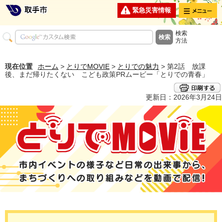
メニュー
緊急災害情報
検索
方法
現在位置
ホーム
>
とりでMOVIE
>
とりでの魅力
> 第2話 放課
後、まだ帰りたくない こども政策PRムービー「とりでの青春」
更新日：2026年3月24日
とりでMOVIE 市内イベントの様子など日常の出来事から、まちづくり
への取り組みなどを動画で配信！