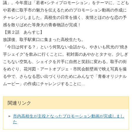
議」。今年度は「若者×シティプロモーション」をテーマに、こども
や若者に取手市の魅力を伝えるためのプロモーション動画の作成に
チャレンジしました。高校生の日常を描く、友情とほのかな恋の予
感を散りばめた等身大の青春物語が完成！
【第２話 あらすじ】
放課後、取手駅東口に集まった高校生たち。
「今日は何する？」という何気ない会話から、やきいも民光の“焼き
芋シェイク”を飲みに行くことに。初対面のあやかとタナセ。少しぎ
こちない空気も、シェイクを片手に自然と笑顔に変わる。取手の街
をめぐり、花河図・アートオブジェ・市民会館壁画で映え写真を撮
る中で、さらなる思い出づくりのためにみんなで「青春オリジナル
ムービー」の作成にチャレンジすることに…
関連リンク
市内高校生が主役となったプロモーション動画が完成しまし
た