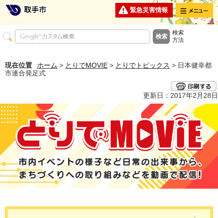
メニュー
緊急災害情報
検索
方法
現在位置
ホーム
>
とりでMOVIE
>
とりでトピックス
> 日本健幸都
市連合発足式
更新日：2017年2月28日
とりでMOVIE 市内イベントの様子など日常の出来事から、まちづくり
への取り組みなどを動画で配信！